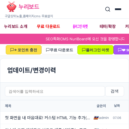
누리보드
구글상위노출,홈페이지cms 무료설치
플러그인 마켓
누리보드 소개
무료 다운로드
테마/확장
▾
▾
SEO특화CMS NuriBoa
⭐ 포인트 충전
무료 다운로드
플러그인 마켓
❤️
업데이트/변경이력
검색
제목
글쓴이
날짜
첫 화면을 내 마음대로! 커스텀 HTML 기능 추가(업데이트)
admin
07.06