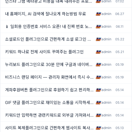
인스타 그램 메타광고 비용을 대폭 내려주는 프로그램을 개발했습니다
admin
07.02
내 홈페이지, AI 검색에 잘나오게 하는방법 무료
admin
06.27
📱 일회용 인증번호 서비스 오픈! 내 진짜 번호 노출 없이 가입하세요
admin
06.11
소셜로드인 플러그인으로 간편하게 소셜 로그인 구현하기
admin
05.22
키워드 하나로 전체 사이트 꾸며주는 플러그인
admin
05.21
누리보드 플러그인으로 30분 안에 구글과 네이버에 노출되기
admin
05.19
비즈니스 랜딩 페이지 — 관리자 화면에서 즉시 수정하는 업체 전면 소개 페이지
admin
05.19
계좌후원버튼 플러그인으로 후원하기 쉽고 편리하게 만들기
admin
05.14
GIF 댓글 플러그인으로 재미있는 소통을 시작하세요
admin
05.14
[1]
키워드만 입력하면 관련키워드로 외부글 가져와서 재생성 해주는 플러그인
admin
05.14
사이트 복제플러그인으로 간편하게 웹사이트 복사하기
admin
05.13