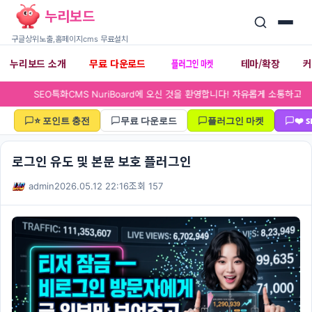
누리보드
구글상위노출,홈페이지cms 무료설치
플러그인 마켓
누리보드 소개
무료 다운로드
테마/확장
▾
▾
SEO특화CMS NuriBoard에 오신
⭐ 포인트 충전
무료 다운로드
플러그인 마켓
❤️
로그인 유도 및 본문 보호 플러그인
admin
2026.05.12 22:16
조회 157