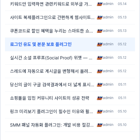
키워드만 입력하면 관련키워드로 외부글 가져와서 재생성 해주는 플러그인
admin
05.14
사이트 복제플러그인으로 간편하게 웹사이트 복사하기
admin
05.13
쿠폰코드로 할인 혜택을 누리는 스마트한 쇼핑 가이드
admin
05.13
[1]
로그인 유도 및 본문 보호 플러그인
admin
05.12
실시간 소셜 프루프(Social Proof) 위젯 — 방문자의 시선을 잡아두는 가장 쉬운 방법
admin
05.12
스레드에 자동으로 게시글을 변형해서 올려주는 플러그인
admin
05.12
당신의 글이 구글 검색결과에서 더 넓게 표시됩니다[목차플러그인]
admin
05.11
쇼핑몰을 입힌 커뮤니티 사이트의 성공 전략
admin
05.11
링크 미리보기 플러그인이 필수인 이유와 활용법
admin
05.10
SMM 패널 자동화 플러그인: 개발 비용 절감부터 커뮤니티 활성화까지
admin
05.10