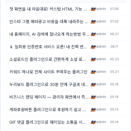
첫 화면을 내 마음대로! 커스텀 HTML 기능 추가(업데이트)
admin
07.06
인스타 그램 메타광고 비용을 대폭 내려주는 프로그램을 개발했습니다
admin
07.02
내 홈페이지, AI 검색에 잘나오게 하는방법 무료
admin
06.27
📱 일회용 인증번호 서비스 오픈! 내 진짜 번호 노출 없이 가입하세요
admin
06.11
소셜로드인 플러그인으로 간편하게 소셜 로그인 구현하기
admin
05.22
키워드 하나로 전체 사이트 꾸며주는 플러그인
admin
05.21
누리보드 플러그인으로 30분 안에 구글과 네이버에 노출되기
admin
05.19
비즈니스 랜딩 페이지 — 관리자 화면에서 즉시 수정하는 업체 전면 소개 페이지
admin
05.19
계좌후원버튼 플러그인으로 후원하기 쉽고 편리하게 만들기
admin
05.14
GIF 댓글 플러그인으로 재미있는 소통을 시작하세요
admin
05.14
[1]