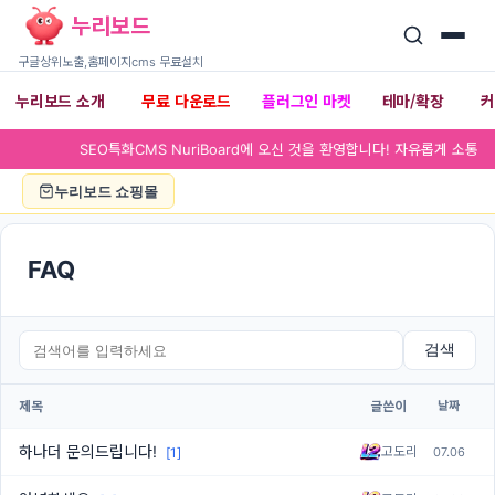
누리보드
구글상위노출,홈페이지cms 무료설치
플러그인 마켓
누리보드 소개
무료 다운로드
테마/확장
▾
▾
SEO특화CMS NuriBoard에 오
누리보드 쇼핑몰
FAQ
검색
제목
글쓴이
날짜
하나더 문의드립니다!
고도리
07.06
[1]