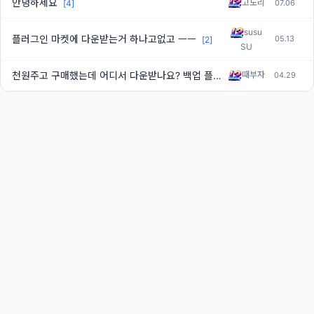
안녕하세요
고도리
07.06
[4]
susu
플러그인 마켓에 다운받는거 하나고없고 ㅡㅡ
05.13
[2]
SU
천원주고 구매했는데 어디서 다운받나요? 백업 플러그인
때부자
04.29
[1]