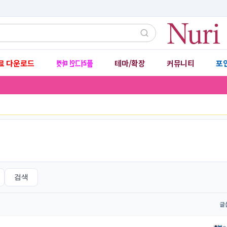
플러그인 마켓
료 다운로드
테마/확장
커뮤니티
포
▾
▾
검색
글