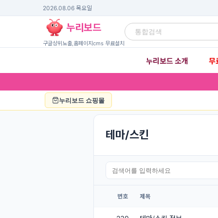
2026.08.06 목요일
누리보드
구글상위노출,홈페이지cms 무료설치
누리보드 소개
무
▾
누리보드 쇼핑몰
테마/스킨
번호
제목