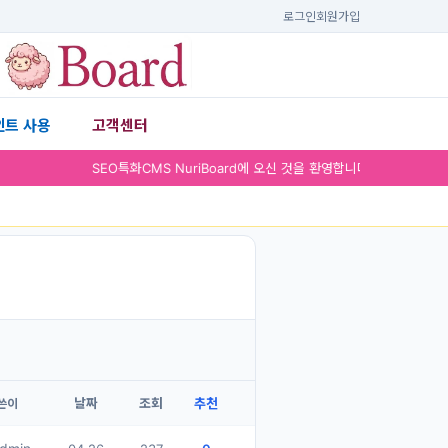
로그인
회원가입
인트 사용
고객센터
▾
SEO특화CMS NuriBoard에 
날짜
조회
추천
쓴이