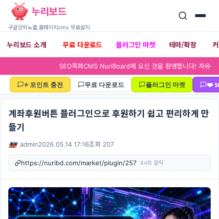
누리보드
구글상위노출,홈페이지cms 무료설치
누리보드 소개
무료 다운로드
플러그인 마켓
테마/확장
▾
▾
SEO특화CMS NuriBoard에
⭐ 포인트 충전
무료 다운로드
플러그인 마켓
❤️
계좌후원버튼 플러그인으로 후원하기 쉽고 편리하게 만
들기
admin
2026.05.14 17:16
조회 207
https://nuribd.com/market/plugin/257
84회 클릭