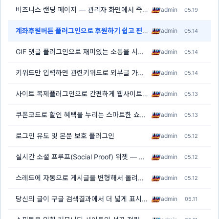
비즈니스 랜딩 페이지 — 관리자 화면에서 즉시 수정하는 업체 전면 소개 페이지
admin
05.19
계좌후원버튼 플러그인으로 후원하기 쉽고 편리하게 만들기
admin
05.14
GIF 댓글 플러그인으로 재미있는 소통을 시작하세요
admin
05.14
[1]
키워드만 입력하면 관련키워드로 외부글 가져와서 재생성 해주는 플러그인
admin
05.14
사이트 복제플러그인으로 간편하게 웹사이트 복사하기
admin
05.13
쿠폰코드로 할인 혜택을 누리는 스마트한 쇼핑 가이드
admin
05.13
[1]
로그인 유도 및 본문 보호 플러그인
admin
05.12
실시간 소셜 프루프(Social Proof) 위젯 — 방문자의 시선을 잡아두는 가장 쉬운 방법
admin
05.12
스레드에 자동으로 게시글을 변형해서 올려주는 플러그인
admin
05.12
당신의 글이 구글 검색결과에서 더 넓게 표시됩니다[목차플러그인]
admin
05.11