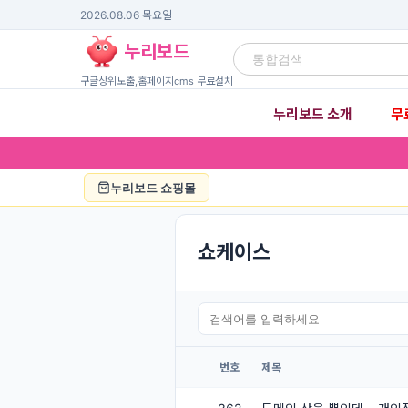
2026.08.06 목요일
누리보드
구글상위노출,홈페이지cms 무료설치
누리보드 소개
무
▾
누리보드 쇼핑몰
쇼케이스
번호
제목