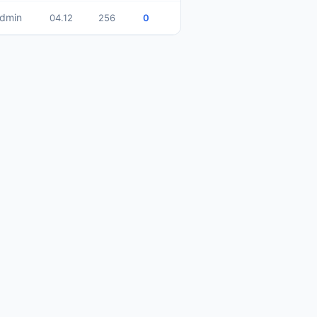
dmin
04.12
256
0