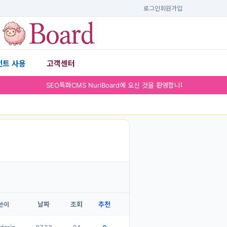
로그인
회원가입
인트 사용
고객센터
▾
SEO특화CMS NuriBoard에 
날짜
조회
추천
쓴이