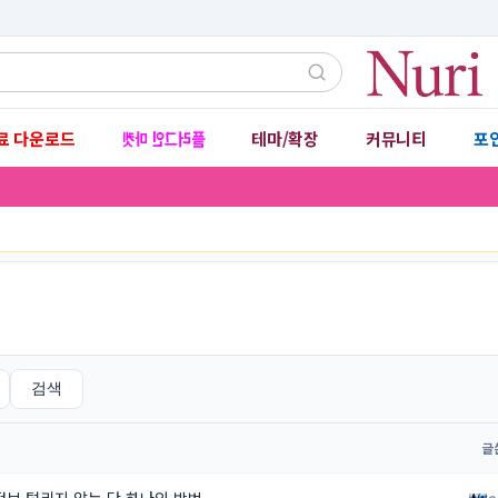
플러그인 마켓
료 다운로드
테마/확장
커뮤니티
포
▾
▾
검색
글