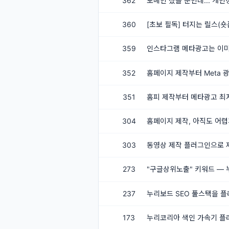
362
도메인 샀을 뿐인데... 개
360
[초보 필독] 터지는 릴스(
359
인스타그램 메타광고는 이미
352
홈페이지 제작부터 Meta 광
351
홈피 제작부터 메타광고 최저
304
홈페이지 제작, 아직도 어렵
303
동영상 제작 플러그인으로 
273
"구글상위노출" 키워드 — 
237
누리보드 SEO 풀스택을 
173
누리코리아 색인 가속기 플