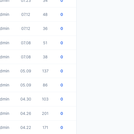
dmin
07.23
34
0
dmin
07.12
48
0
dmin
07.12
36
0
dmin
07.08
51
0
dmin
07.08
38
0
dmin
05.09
137
0
dmin
05.09
86
0
dmin
04.30
103
0
dmin
04.26
201
0
dmin
04.22
171
0